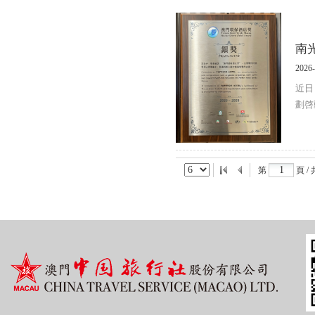
南
2026-
近日
劃啓
第
頁 /