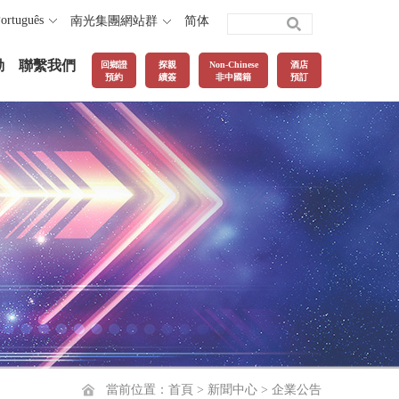
ortuguês
南光集團網站群
简体
動
聯繫我們
回鄉證
探親
Non-Chinese
酒店
預約
續簽
非中國籍
預訂
當前位置：
首頁
>
新聞中心
>
企業公告