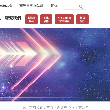
ortuguês
南光集團網站群
简体
動
聯繫我們
回鄉證
探親
Non-Chinese
酒店
預約
續簽
非中國籍
預訂
當前位置：
首頁
>
新聞中心
>
企業公告