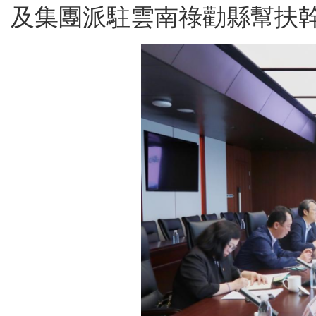
及集團派駐雲南祿勸縣幫扶