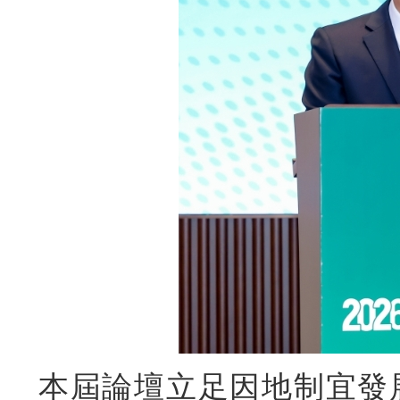
本屆論壇立足因地制宜發