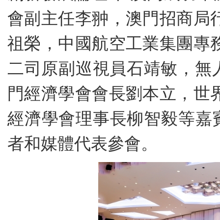
會副主任李翀，澳門招商局
祖榮，中國航空工業集團專
二司原副巡視員石靖敏，無
門經濟學會會長劉本立，世
經濟學會理事長柳智毅等嘉
者和媒體代表參會。