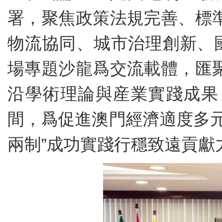
署，聚焦政策法規完善、標
物流協同、城市治理創新、
場專題沙龍爲交流載體，匯
沿學術理論與産業實踐成果
間，爲促進澳門經濟適度多
兩制”成功實踐行穩致遠貢獻