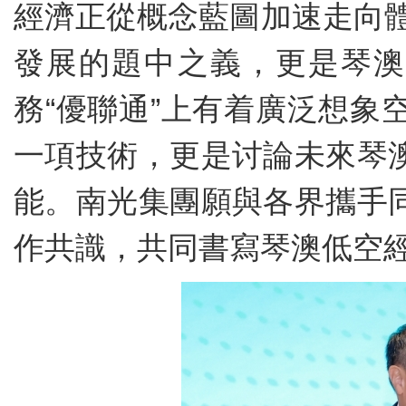
經濟正從概念藍圖加速走向體
發展的題中之義，更是琴澳
務“優聯通”上有着廣泛想
一項技術，更是讨論未來琴
能。南光集團願與各界攜手
作共識，共同書寫琴澳低空