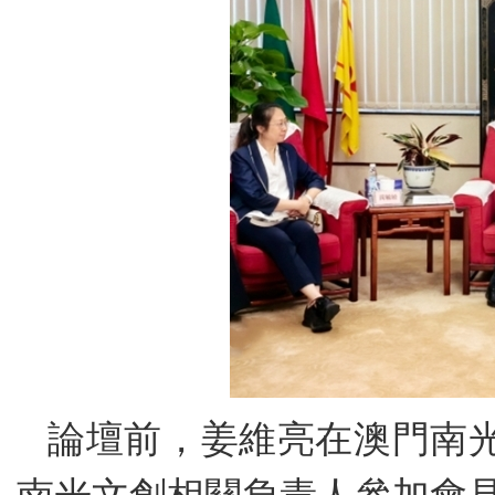
論壇前，姜維亮在澳門南