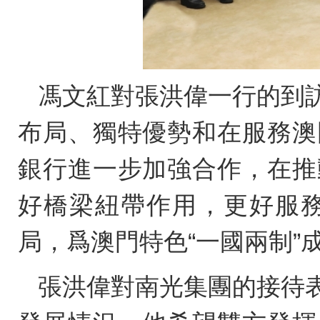
馮文紅對張洪偉一行的到
布局、獨特優勢和在服務澳
銀行進一步加強合作，在推
好橋梁紐帶作用，更好服
局，爲澳門特色“一國兩制”
張洪偉對南光集團的接待