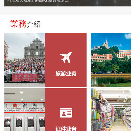
内地居民在澳門續辦探親簽注須知
業務
介紹