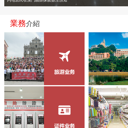
内地居民在澳門續辦探親簽注須知
業務
介紹