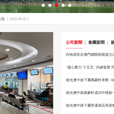
1
2
3
4
5
公告
[ 2026-08-05 ]
|
|
公司新聞
集團新聞
内地居民在澳門續辦探親簽注
“凝心聚力‘十五五’ 共繪發展‘
南光澳中旅下屬萬豪軒承辦《
南光澳中旅萬豪軒成功中標新
南光澳中旅下屬帝濠酒店再度