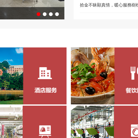
拾金不昧顯真情，暖心服務樹標