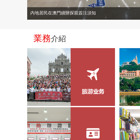
内地居民在澳門續辦探親簽注須知
業務
介紹