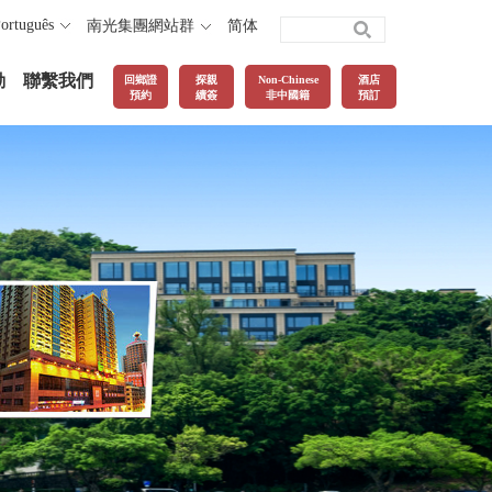
ortuguês
南光集團網站群
简体
動
聯繫我們
回鄉證
探親
Non-Chinese
酒店
預約
續簽
非中國籍
預訂