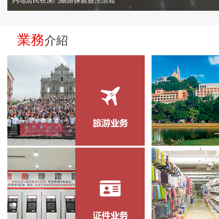
内地居民在澳門續辦探親簽注須知
業務
介紹